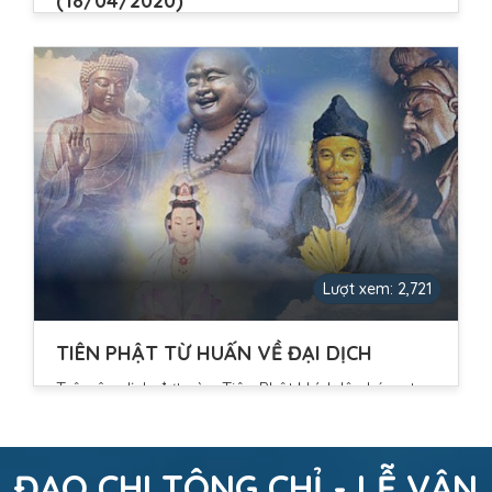
(18/04/2020)
Thiên chức nhân viên giữ ước nguyện Cùng phát
thiện niệm hoằng chánh khí
Lượt xem: 2,721
TIÊN PHẬT TỪ HUẤN VỀ ĐẠI DỊCH
Trận ôn dịch đợt này, Tiên Phật khích lệ chúng ta
phải ăn chay....
ĐẠO CHI TÔNG CHỈ - LỄ VẬN