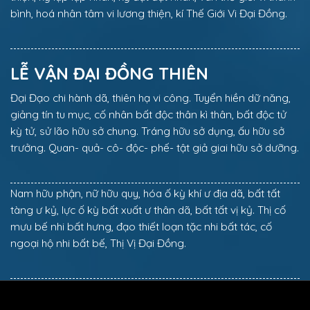
bình, hoá nhân tâm vi lương thiện, kí Thế Giới Vi Đại Đồng.
LỄ VẬN ĐẠI ĐỒNG THIÊN
Đại Đạo chi hành dã, thiên hạ vi công. Tuyển hiền dữ năng,
giảng tín tu mục, cố nhân bất độc thân kì thân, bất độc tử
kỳ tử, sử lão hữu sở chung. Tráng hữu sở dụng, ấu hữu sở
trưởng. Quan- quả- cô- độc- phế- tật giả giai hữu sở dưỡng.
Nam hữu phận, nữ hữu quy, hóa ố kỳ khí ư địa dã, bất tất
tàng ư kỷ, lực ố kỳ bất xuất ư thân dã, bất tất vị kỷ. Thị cố
mưu bế nhi bất hưng, đạo thiết loạn tặc nhi bất tác, cố
ngoại hộ nhi bất bế, Thị Vị Đại Đồng.