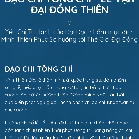
ĐẠI ĐỒNG THIÊN
Yếu Chỉ Tu Hành của Đại Đạo nhằm mục đích
Minh Thiện Phục Sơ hướng tới Thế Giới Đại Đồng
ĐẠO CHI TÔNG CHỈ
Kính Thiên Địa, lễ thần minh, ái quốc trung sự, đôn phẩm
sùng lễ, hiếu phụ mẫu, trọng sư tôn, tín bằng hữu, hoà
hương lân, cải ác hướng thiện. Giảng minh Ngũ luân Bát
đức, xiển phát Ngũ giáo Thánh Nhân chi áo chỉ, Khác tuân tứ
duy cương
thường chi cổ lễ, tẩy tâm địch lự, tá giả tu chân, khôi phục
bổn tánh chi tự nhiên, khải phát lương tri lương năng chi chí
thiện, kỷ lập lập nhân, kỷ đạt đạt nhân, vãn thế giới vi thanh