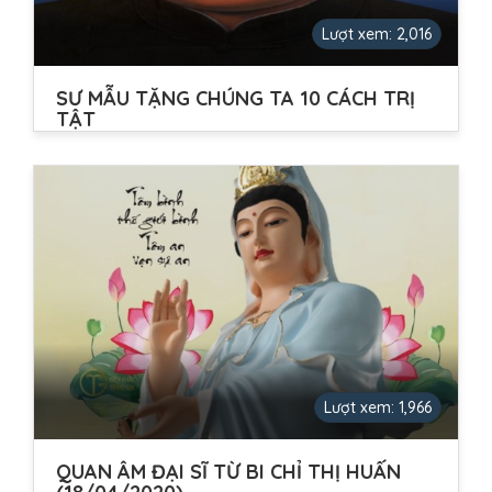
Lượt xem: 2,016
SƯ MẪU TẶNG CHÚNG TA 10 CÁCH TRỊ
TẬT
1. Tật chấp tướng, dùng vô tướng tụng thức để trị.
2. Tật chấp ma, dùng trí tuệ chánh kiến để trị....
Lượt xem: 1,966
QUAN ÂM ĐẠI SĨ TỪ BI CHỈ THỊ HUẤN