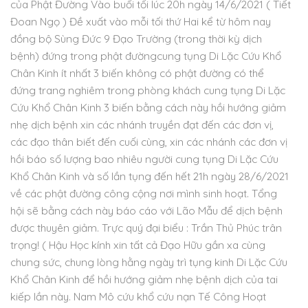
của Phật Đường Vào buổi tối lúc 20h ngày 14/6/2021 ( Tiết
Đoan Ngọ ) Đề xuất vào mỗi tối thứ Hai kể từ hôm nay
đồng bộ Sùng Đức 9 Đạo Trường (trong thời kỳ dịch
bệnh) đứng trong phật đườngcung tụng Di Lặc Cứu Khổ
Chân Kinh ít nhất 3 biến không có phật đường có thể
đứng trang nghiêm trong phòng khách cung tụng Di Lặc
Cứu Khổ Chân Kinh 3 biến bằng cách này hồi hướng giảm
nhẹ dịch bệnh xin các nhánh truyền đạt đến các đơn vị,
các đạo thân biết đến cuối cùng, xin các nhánh các đơn vị
hồi báo số lượng bao nhiêu người cung tụng Di Lặc Cứu
Khổ Chân Kinh và số lần tụng đến hết 21h ngày 28/6/2021
về các phật đường công cộng nơi mình sinh hoạt. Tổng
hội sẽ bằng cách này báo cáo với Lão Mẫu để dịch bệnh
được thuyên giảm. Trực quý đại biểu : Trần Thủ Phúc trân
trọng! ( Hậu Học kính xin tất cả Đạo Hữu gần xa cùng
chung sức, chung lòng hằng ngày trì tụng kinh Di Lặc Cứu
Khổ Chân Kinh để hồi hướng giảm nhẹ bệnh dịch của tai
kiếp lần này. Nam Mô cứu khổ cứu nạn Tế Công Hoạt