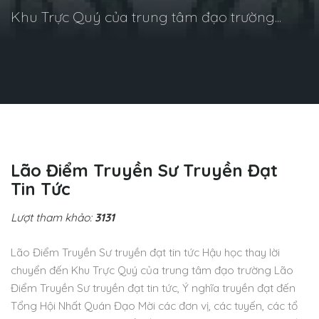
Khu Trực Quý của trung tâm đạo trường...
Lão Điểm Truyền Sư Truyền Đạt
Tin Tức
Lượt tham khảo:
3131
Lão Điểm Truyền Sư truyền đạt tin tức Hậu học thay lời
chuyển đến Khu Trực Quý của trung tâm đạo trường Lão
Điểm Truyền Sư truyền đạt tin tức, Ý nghĩa truyền đạt đến
Tổng Hội Nhất Quán Đạo Mời các đơn vị, các tuyến, các tổ