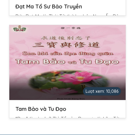
Đạt Ma Tổ Sư Bảo Truyền
Đức Đạt Ma là Thái Tử thứ ba bên Nam Ấn Độ,
không luyến vương vị, xem thấu vinh hoa, tu
thành Tây Phương Nhị Thập Bát Tổ. Kim liên bảo
tọa, bất luyến Thánh cảnh, bi thế mẫn nhân, ưu
thiên giới nguyên nhân. Ngài đến đông thổ truyền
chơn không diệu dụng độ chúng sinh. Không
dùng văn tự, chỉ khẩu truyền tâm thụ, vì nhìn thấy
chúng sinh không tỉnh ngộ, khó mà biết được
diệu lý. Chợt thấy khí......
Lượt xem: 10,086
Tam Bảo và Tu Đạo
“Đạo” là gì vậy? Thỉ Tổ của Đạo gia là Lão Tử,
trong Thanh Tĩnh Kinh có nói: “Đại Đạo vô hình,
sanh dục Thiên địa; Đại Đạo vô tình, vận hành