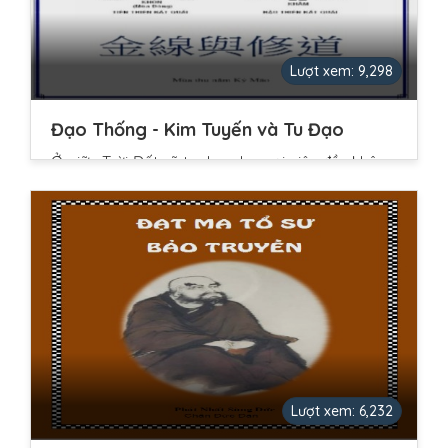
Lượt xem: 9,298
Đạo Thống - Kim Tuyến và Tu Đạo
Ở giữa Trời Đất vũ trụ bao la, mọi việc đều không
thoát khỏi cái “Lý”, vật nào cũng có cái “Đạo” của
nó, như vậy chính là cái phép tắc trong thiên
nhiên, huống hồ chi sự lưu truyền của Đạo mạch,
cũng có những số lý của thiên nhiên, quyền hành
về cái “sanh” và cái “tử” trong vũ trụ. Lão tử có
nói: “Đại Đạo vô hình sinh dục Thiên Địa, Đại Đạo
vô tình vận hành nhật nguyệt, Đại Đạo vô danh
trưởng dưỡng vạn vật, ......
Lượt xem: 6,232