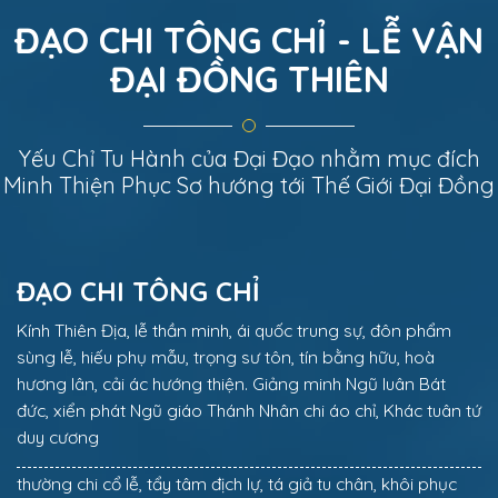
nhật nguyệt; Đại Đạo vô danh, trưởng dưỡng vạn
ĐẠO CHI TÔNG CHỈ - LỄ VẬN
vật.” Nói đơn giản hơn, “Đạo” là Chủ Tể và căn
ĐẠI ĐỒNG THIÊN
nguyên sanh Thiên sanh Địa sanh vạn sự vạn vật
trong vũ trụ này, cũng là chân lý duy nhất trong
giữa vũ trụ. Tại trên thân người, chính là bộ não
nhân loại chúng ta có thể suy nghĩ, là một điểm
Yếu Chỉ Tu Hành của Đại Đạo nhằm mục đích
linh căn đó mà thân này có thể hoạt động, cũng
Minh Thiện Phục Sơ hướng tới Thế Giới Đại Đồng
là bổn lai diện mục của chúng ta đến từ Thượng
Thiên......
ĐẠO CHI TÔNG CHỈ
Kính Thiên Địa, lễ thần minh, ái quốc trung sự, đôn phẩm
sùng lễ, hiếu phụ mẫu, trọng sư tôn, tín bằng hữu, hoà
hương lân, cải ác hướng thiện. Giảng minh Ngũ luân Bát
đức, xiển phát Ngũ giáo Thánh Nhân chi áo chỉ, Khác tuân tứ
duy cương
thường chi cổ lễ, tẩy tâm địch lự, tá giả tu chân, khôi phục