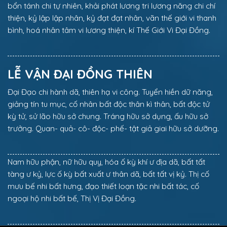
bổn tánh chi tự nhiên, khải phát lương tri lương năng chi chí
thiện, kỷ lập lập nhân, kỷ đạt đạt nhân, vãn thế giới vi thanh
bình, hoá nhân tâm vi lương thiện, kí Thế Giới Vi Đại Đồng.
LỄ VẬN ĐẠI ĐỒNG THIÊN
Đại Đạo chi hành dã, thiên hạ vi công. Tuyển hiền dữ năng,
giảng tín tu mục, cố nhân bất độc thân kì thân, bất độc tử
kỳ tử, sử lão hữu sở chung. Tráng hữu sở dụng, ấu hữu sở
trưởng. Quan- quả- cô- độc- phế- tật giả giai hữu sở dưỡng.
Nam hữu phận, nữ hữu quy, hóa ố kỳ khí ư địa dã, bất tất
tàng ư kỷ, lực ố kỳ bất xuất ư thân dã, bất tất vị kỷ. Thị cố
mưu bế nhi bất hưng, đạo thiết loạn tặc nhi bất tác, cố
ngoại hộ nhi bất bế, Thị Vị Đại Đồng.