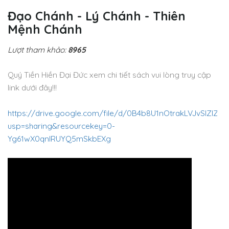
Đạo Chánh - Lý Chánh - Thiên
Mệnh Chánh
Lượt tham khảo:
8965
Quý Tiền Hiền Đại Đức xem chi tiết sách vui lòng truy cập
link dưới đây!!!
https://drive.google.com/file/d/0B4b8U1nOtrakLVJvSlZIZG
usp=sharing&resourcekey=0-
Yg61wX0qnIRUYQ5mSkbEXg