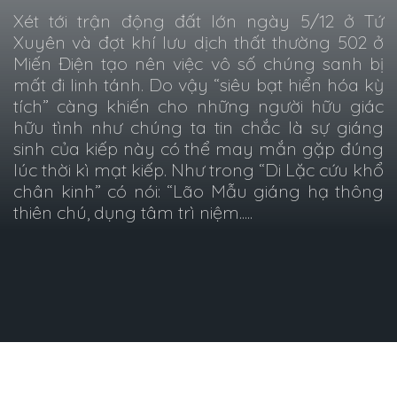
Xét tới trận động đất lớn ngày 5/12 ở Tứ
Xuyên và đợt khí lưu dịch thất thường 502 ở
Miến Điện tạo nên việc vô số chúng sanh bị
mất đi linh tánh. Do vậy “siêu bạt hiển hóa kỳ
tích” càng khiến cho những người hữu giác
hữu tình như chúng ta tin chắc là sự giáng
sinh của kiếp này có thể may mắn gặp đúng
lúc thời kì mạt kiếp. Như trong “Di Lặc cứu khổ
chân kinh” có nói: “Lão Mẫu giáng hạ thông
thiên chú, dụng tâm trì niệm.....