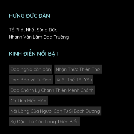
HƯNG ĐỨC ĐÀN
Tổ Phát Nhất Sùng Đức
Nhánh Vân Lâm Đạo Trường
KINH ĐIỂN NỔI BẬT
Đạo nghĩa căn bản
Nhận Thức Thiên Thời
Tam Bảo và Tu Đạo
Xuất Thế Tất Yếu
Đạo Chánh Lý Chánh Thiên Mệnh Chánh
Cá Tinh Hiển Hóa
Nỗi Lòng Của Người Con Tu Sĩ Bạch Dương
Sự Đặc Thù Của Long Thiên Biểu