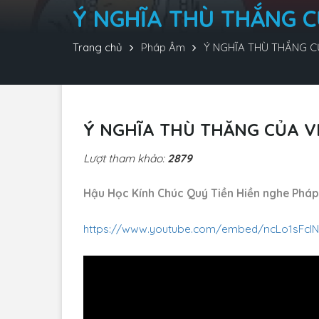
Ý NGHĨA THÙ THẮNG C
Trang chủ
Pháp Âm
Ý NGHĨA THÙ THẮNG C
Ý NGHĨA THÙ THẮNG CỦA V
Lượt tham khảo:
2879
Hậu Học Kính Chúc Quý Tiền Hiền nghe Pháp 
https://www.youtube.com/embed/ncLo1sFcIN