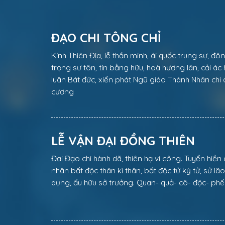
ĐẠO CHI TÔNG CHỈ
Kính Thiên Địa, lễ thần minh, ái quốc trung sự, đ
trọng sư tôn, tín bằng hữu, hoà hương lân, cải á
luân Bát đức, xiển phát Ngũ giáo Thánh Nhân chi á
cương
LỄ VẬN ĐẠI ĐỒNG THIÊN
Đại Đạo chi hành dã, thiên hạ vi công. Tuyển hiền
nhân bất độc thân kì thân, bất độc tử kỳ tử, sử l
dụng, ấu hữu sở trưởng. Quan- quả- cô- độc- phế-