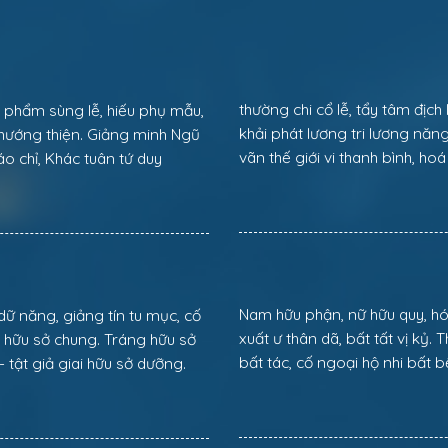
thường chi cổ lễ, tẩy tâm địch 
ôn phẩm sùng lễ, hiếu phụ mẫu,
khải phát lương tri lương năng 
c hướng thiện. Giảng minh Ngũ
vãn thế giới vi thanh bình, hoá
o chỉ, Khác tuân tứ duy
Nam hữu phận, nữ hữu quy, hóa 
 dữ năng, giảng tín tu mục, cố
xuất ư thân dã, bất tất vị kỷ. 
ão hữu sở chung. Tráng hữu sở
bất tác, cố ngoại hộ nhi bất b
 tật giả giai hữu sở dưỡng.