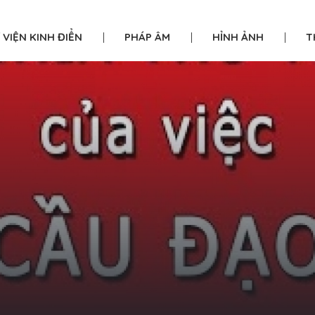
|
|
|
 VIỆN KINH ĐIỂN
PHÁP ÂM
HỈNH ẢNH
T