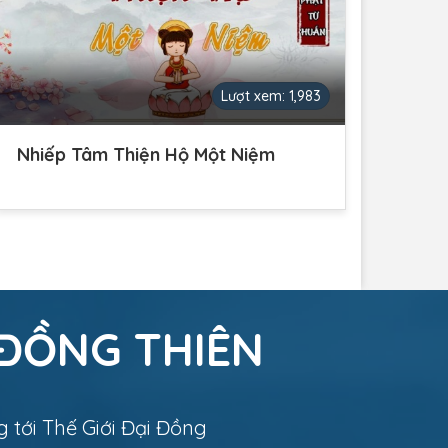
Lượt xem: 1,983
Nhiếp Tâm Thiện Hộ Một Niệm
 ĐỒNG THIÊN
 tới Thế Giới Đại Đồng