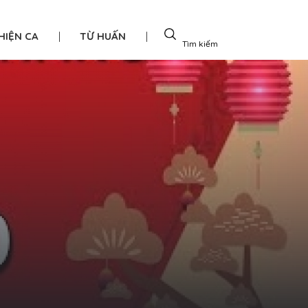
|
|
HIỆN CA
TỪ HUẤN
Tìm kiếm