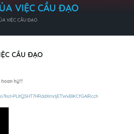
ỦA VIỆC CẦU ĐẠO
ỦA VIỆC CẦU ĐẠO
IỆC CẦU ĐẠO
hoan hỷ!!!
o?list=PLltQSHT7HRddXmrljETWxBlKCfGAlRcch