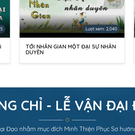
85
Lượt xem: 2,040
i
TỚI NHÂN GIAN MỘT ĐẠI SỰ NHÂN
DUYÊN
NG CHỈ - LỄ VẬN ĐẠI
ại Đạo nhằm mục đích Minh Thiện Phục Sơ hướng