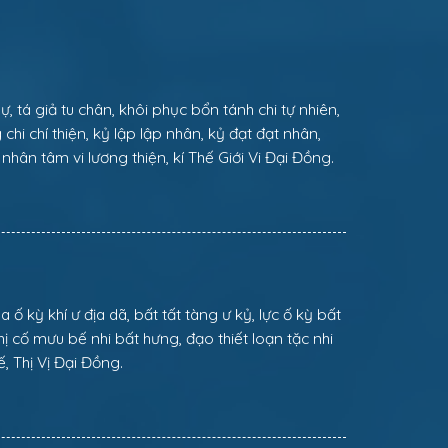
lự, tá giả tu chân, khôi phục bổn tánh chi tự nhiên,
chi chí thiện, kỷ lập lập nhân, kỷ đạt đạt nhân,
 nhân tâm vi lương thiện, kí Thế Giới Vi Đại Đồng.
ố kỳ khí ư địa dã, bất tất tàng ư kỷ, lực ố kỳ bất
Thị cố mưu bế nhi bất hưng, đạo thiết loạn tặc nhi
ế, Thị Vị Đại Đồng.